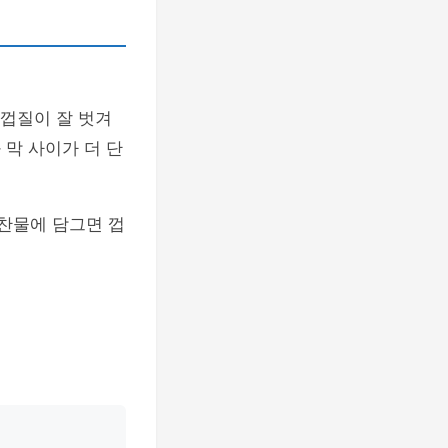
 껍질이 잘 벗겨
막 사이가 더 단
 찬물에 담그면 껍