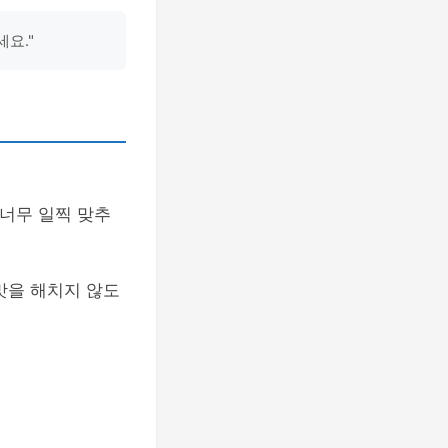
요."
 너무 일찍 맞추
맛을 해치지 않도