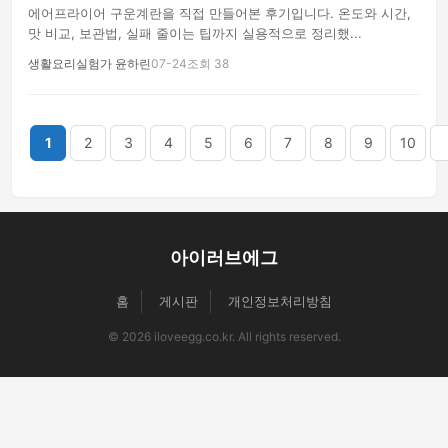
에어프라이어 구운계란을 직접 만들어본 후기입니다. 온도와 시간,
맛 비교, 보관법, 실패 줄이는 팁까지 실용적으로 정리했...
생활요리실험가 윤하린
07-24
조회 38
끝
1
2
3
4
5
6
7
8
9
10
아이러브에그
홈
게시판
개인정보처리방침
© 2026 iloveegg.co.kr. All rights reserved.