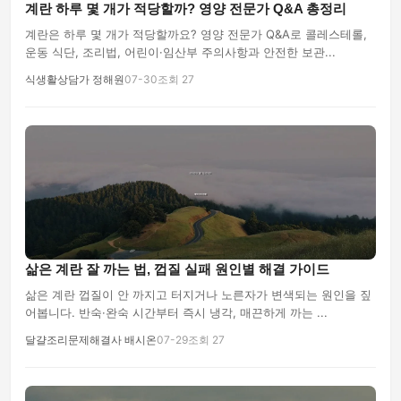
계란 하루 몇 개가 적당할까? 영양 전문가 Q&A 총정리
계란은 하루 몇 개가 적당할까요? 영양 전문가 Q&A로 콜레스테롤,
운동 식단, 조리법, 어린이·임산부 주의사항과 안전한 보관...
식생활상담가 정해원
07-30
조회 27
삶은 계란 잘 까는 법, 껍질 실패 원인별 해결 가이드
삶은 계란 껍질이 안 까지고 터지거나 노른자가 변색되는 원인을 짚
어봅니다. 반숙·완숙 시간부터 즉시 냉각, 매끈하게 까는 ...
달걀조리문제해결사 배시온
07-29
조회 27