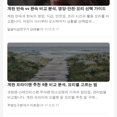
계란 반숙 vs 완숙 비교 분석, 영양·안전·요리 선택 가이드
계란 반숙과 완숙의 영양, 식감, 안전성, 조리 시간과 활용 요리를 비
교합니다. 어린이 식사부터 도시락까지 상황별 선택법과...
달걀식감연구가 강새봄
08-02
조회 17
계란 프라이팬 추천 4종 비교 분석, 요리별 고르는 법
코팅팬·스테인리스팬·무쇠팬·탄소강팬의 가격과 장단점, 관리법을
비교합니다. 계란 프라이와 오믈렛 등 요리별 추천 및 구매...
주방도구분석가 이로운
08-01
조회 21