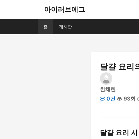
아이러브에그
홈
게시판
달걀 요리
한채린
0건
93회
달걀 요리 시