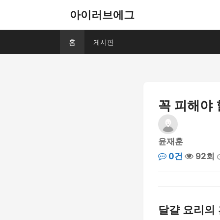
아이러브에그
홈
게시판
꼭 피해야 
윤재훈
0건
92회
달걀 요리의