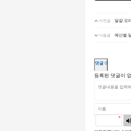
달걀 요
이전글
예산별 달
다음글
댓글
0
등록된 댓글이 
고침