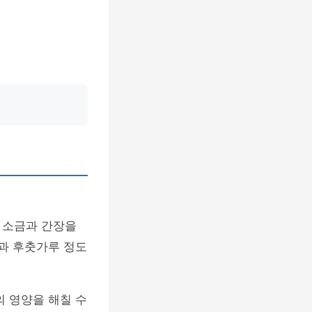
 소금과 간장을
금과 후춧가루 정도
의 영양을 해칠 수