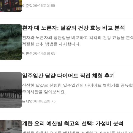
이준혁
06-15
조회 65
흰자 대 노른자: 달걀의 건강 효능 비교 분석
흰자와 노른자의 장단점을 비교하고 각각의 건강 효능을 분
적절한 섭취 방법을 제시합니다.
박민수
06-14
조회 65
일주일간 달걀 다이어트 직접 체험 후기
신선한 달걀로 진행한 일주일간의 다이어트 체험기를 공유합
주의사항을 알아보세요.
윤서영
06-08
조회 75
계란 요리 예산별 최고의 선택: 가성비 분석
계란을 활용한 요리를 예산별로 소개하고 가성비를 분석하여