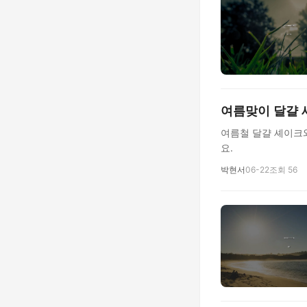
여름맞이 달걀 
여름철 달걀 셰이크
요.
박현서
06-22
조회 56