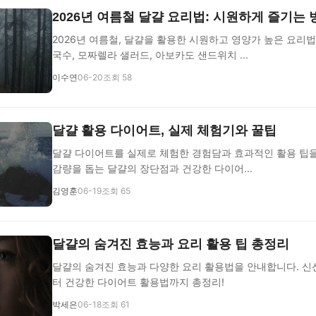
2026년 여름철 달걀 요리법: 시원하게 즐기는 
2026년 여름철, 달걀을 활용한 시원하고 영양가 높은 요리
국수, 모짜렐라 샐러드, 아보카도 샌드위치 ...
이수연
06-20
조회 58
달걀 활용 다이어트, 실제 체험기와 꿀팁
달걀 다이어트를 실제로 체험한 경험담과 효과적인 활용 팁을
감량을 돕는 달걀의 장단점과 건강한 다이어...
김영훈
06-19
조회 65
달걀의 숨겨진 효능과 요리 활용 팁 총정리
달걀의 숨겨진 효능과 다양한 요리 활용법을 안내합니다. 신
터 건강한 다이어트 활용법까지 총정리!
박세은
06-18
조회 61