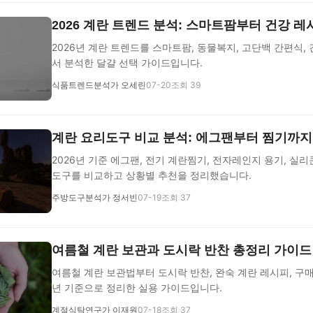
2026 계란 트렌드 분석: 스마트팜부터 건강 
2026년 계란 트렌드를 스마트팜, 동물복지, 고단백 간편식,
서 분석한 달걀 선택 가이드입니다.
식품트렌드분석가 오세린
07-20
조회 39
계란 요리도구 비교 분석: 에그팬부터 찜기까지
2026년 기준 에그팬, 전기 계란찜기, 전자레인지 용기, 실리
도구를 비교하고 상황별 추천을 정리했습니다.
주방도구분석가 정서빈
07-19
조회 37
여름철 계란 보관과 도시락 반찬 총정리 가이드
여름철 계란 보관법부터 도시락 반찬, 완숙 계란 레시피, 구매
년 기준으로 정리한 실용 가이드입니다.
계절식탁연구가 이재원
07-18
조회 37