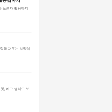
 활용법까지
자와 노른자 활용까지
백질을 채우는 보양식
렛, 에그 샐러드 보