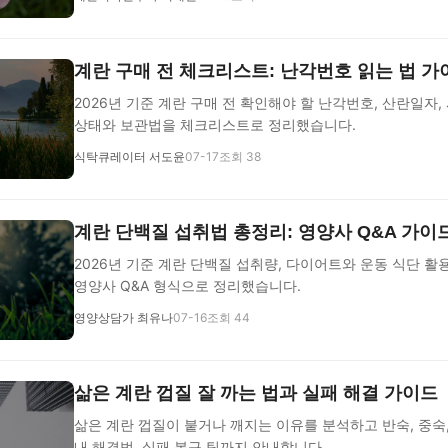
계란 구매 전 체크리스트: 난각번호 읽는 법 가
2026년 기준 계란 구매 전 확인해야 할 난각번호, 산란일자
상태와 보관법을 체크리스트로 정리했습니다.
식탁큐레이터 서도윤
07-17
조회 38
계란 단백질 섭취법 총정리: 영양사 Q&A 가이
2026년 기준 계란 단백질 섭취량, 다이어트와 운동 식단 활
영양사 Q&A 형식으로 정리했습니다.
영양상담가 최유나
07-16
조회 44
삶은 계란 껍질 잘 까는 법과 실패 해결 가이드
삶은 계란 껍질이 붙거나 깨지는 이유를 분석하고 반숙, 중숙
내 해결법, 실패 복구 팁까지 안내합니다.