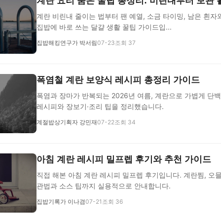
계란 요리 숨은 꿀팁 총정리: 비린내부터 보관
계란 비린내 줄이는 법부터 팬 예열, 소금 타이밍, 남은 흰
집밥에 바로 쓰는 달걀 생활 꿀팁 가이드입...
집밥해킹연구가 박서림
07-23
조회 37
폭염철 계란 보양식 레시피 총정리 가이드
폭염과 장마가 반복되는 2026년 여름, 계란으로 가볍게 단
레시피와 장보기·조리 팁을 정리했습니다.
계절밥상기획자 강민재
07-22
조회 34
아침 계란 레시피 밀프렙 후기와 추천 가이드
직접 해본 아침 계란 레시피 밀프렙 후기입니다. 계란찜, 오믈
관법과 소스 팁까지 실용적으로 안내합니다.
집밥기록가 이나겸
07-21
조회 36