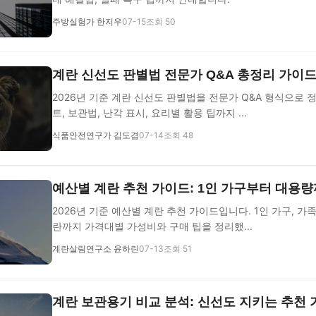
주방실험가 한지우
07-15
조회 50
계란 신선도 판별법 전문가 Q&A 총정리 가이
2026년 기준 계란 신선도 판별법을 전문가 Q&A 형식으로 
트, 보관법, 난각 표시, 요리별 활용 팁까지 ...
식품안전연구가 김도겸
07-14
조회 48
예산별 계란 추천 가이드: 1인 가구부터 대용
2026년 기준 예산별 계란 추천 가이드입니다. 1인 가구, 가
란까지 가격대별 가성비와 구매 팁을 정리했...
계란살림연구소 윤하린
07-13
조회 51
계란 보관용기 비교 분석: 신선도 지키는 추천