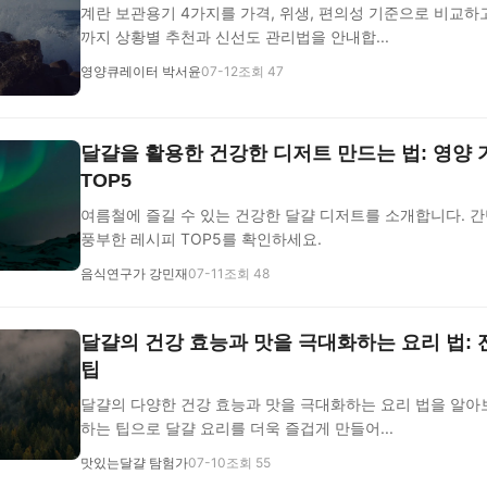
계란 보관용기 4가지를 가격, 위생, 편의성 기준으로 비교하
까지 상황별 추천과 신선도 관리법을 안내합...
영양큐레이터 박서윤
07-12
조회 47
달걀을 활용한 건강한 디저트 만드는 법: 영양 
TOP5
여름철에 즐길 수 있는 건강한 달걀 디저트를 소개합니다. 
풍부한 레시피 TOP5를 확인하세요.
음식연구가 강민재
07-11
조회 48
달걀의 건강 효능과 맛을 극대화하는 요리 법:
팁
달걀의 다양한 건강 효능과 맛을 극대화하는 요리 법을 알아
하는 팁으로 달걀 요리를 더욱 즐겁게 만들어...
맛있는달걀 탐험가
07-10
조회 55